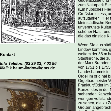
Gudelacksee und V
zum Naturpark Ste
(Ein hübsches Fle
Großstadtstress,
aufzutanken. Hier 
kleinstädtische Be
unvermutete Kultur
schöner Natur und
die das einstige Kl
Wenn Sie aus südl
Lindow kommen, g
weitem der 36 m h
Kontakt
Stadtkirche, die z
der Mark Brandenb
Info-Telefon: (03 39 33) 7 02 96
von 1751 bis 1755
Mail:
k.baum-lindow@gmx.de
Landesbaumeister B
Orgel im original
Orgelbaumeister W
Frankfurt/Oder im 
Kanzel des in der 
stehenden Kanzelal
wenigen vollständ
zu sehen, die zu Z
Großen angebrach