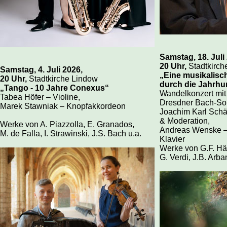
Samstag, 18. Juli
20 Uhr,
Stadtkirch
Samstag, 4. Juli 2026,
„Eine musikalisc
20 Uhr,
Stadtkirche Lindow
durch die Jahrhu
„Tango - 10 Jahre Conexus“
Wandelkonzert mit
Tabea Höfer – Violine,
Dresdner Bach-Sol
Marek Stawniak – Knopfakkordeon
Joachim Karl Schäf
& Moderation,
Werke von A. Piazzolla, E. Granados,
Andreas Wenske –
M. de Falla, I. Strawinski, J.S. Bach u.a.
Klavier
Werke von G.F. Hä
G. Verdi, J.B. Arba